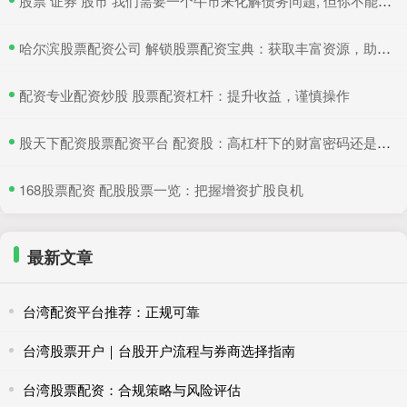
​股票 证券 股市 我们需要一个牛市来化解债务问题, 但你不能是无脑投资者, 时代变
​哈尔滨股票配资公司 解锁股票配资宝典：获取丰富资源，助你投资无忧
​配资专业配资炒股 股票配资杠杆：提升收益，谨慎操作
​股天下配资股票配资平台 配资股：高杠杆下的财富密码还是风险陷阱？
​168股票配资 配股股票一览：把握增资扩股良机
最新文章
台湾配资平台推荐：正规可靠
台湾股票开户｜台股开户流程与券商选择指南
台湾股票配资：合规策略与风险评估