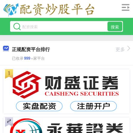
搜索
正规配资平台排行
更多
已收录
999
+家平台