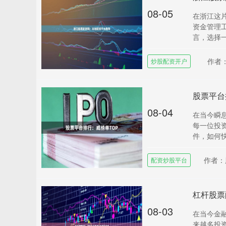
08-05
在浙江这
资金管理
言，选择一
作者
炒股配资开户
股票平台
08-04
在当今瞬
每一位投
件，如何快
作者：
配资炒股平台
杠杆股票
08-03
在当今金
来越多投