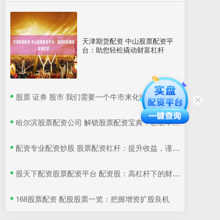
天津期货配资 中山股票配资平
台：助您轻松撬动财富杠杆
​股票 证券 股市 我们需要一个牛市来化解债务问题, 但你不能是无脑投资者, 时代变
​哈尔滨股票配资公司 解锁股票配资宝典：获取丰富资源，助你投资无忧
​配资专业配资炒股 股票配资杠杆：提升收益，谨慎操作
​股天下配资股票配资平台 配资股：高杠杆下的财富密码还是风险陷阱？
​168股票配资 配股股票一览：把握增资扩股良机