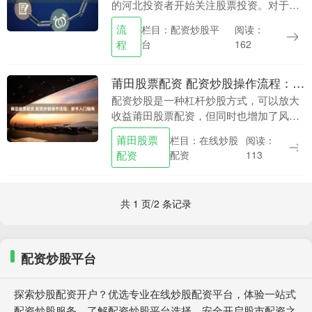
的河北投资者开始关注股票投资。对于初
次接触股市的河北朋友来说，了解清楚股
流
栏目：配资炒股平
阅读：
票开户的流程和条件是迈出投资第一步的
程
台
162
关键。本文将为您....
莆田股票配资 配资炒股操作流程：新手入门指南
配资炒股是一种杠杆炒股方式，可以放大
收益莆田股票配资，但同时也增加了风
险。对于新手来说，了解配资炒股的操作
莆田股票
栏目：在线炒股
阅读：
流程至关重要。 * **放大收益：**配资可以
配资
配资
113
放大投资....
共 1 页/2 条记录
配资炒股平台
探索炒股配资开户？优选专业在线炒股配资平台，体验一站式
配资炒股服务。了解配资炒股平台选择，安全开启股市配资之