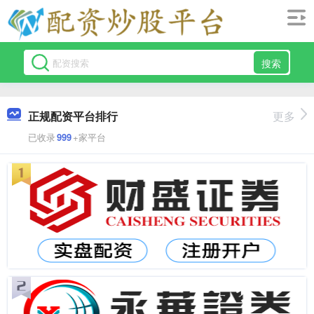
搜索
正规配资平台排行
更多
已收录
999
+家平台