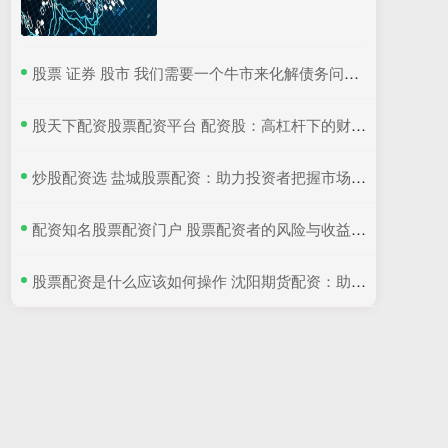
​股票 证券 股市 我们需要一个牛市来化解债务问题, 但你不能是无脑投资者, 时代变
​股天下配资股票配资平台 配资股：高杠杆下的财富密码还是风险陷阱？
​炒股配资选 盐城股票配资：助力投资者把握市场机遇
​配资知名股票配资门户 股票配资者的风险与收益：谨慎投资，稳健获利
​股票配资是什么应该如何操作 沈阳期货配资：助力交易，提升收益